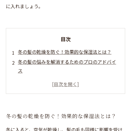
に入れましょう。
目次
冬の髪の乾燥を防ぐ！効果的な保湿法とは？
冬の髪の悩みを解消するためのプロのアドバイ
ス
美容室でのトリートメント：冬におすすめのケ
アとその効果
自宅でできる冬の髪ケア：簡単保湿テクニック
寒い季節も楽しめる！冬のスタイリングテクニ
冬の髪の乾燥を防ぐ！効果的な保湿法とは？
ック
切れ毛や静電気を防ぐ！冬の髪を守るためのポ
冬に入ると、空気が乾燥し、髪の毛も同様に影響を受け