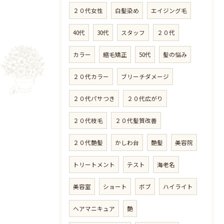
２０代女性
白髪染め
エイジング毛
40代
30代
スタッフ
２０代
カラー
縮毛矯正
50代
髪の悩み
２０代カラー
ブリーチダメージ
２０代パサつき
２０代広がり
２０代枝毛
２０代髪質改善
２０代艶髪
かしわ台
艶髪
美容院
トリートメント
テスト
海老名
美容室
ショート
ボブ
ハイライト
ヘアマニキュア
艶