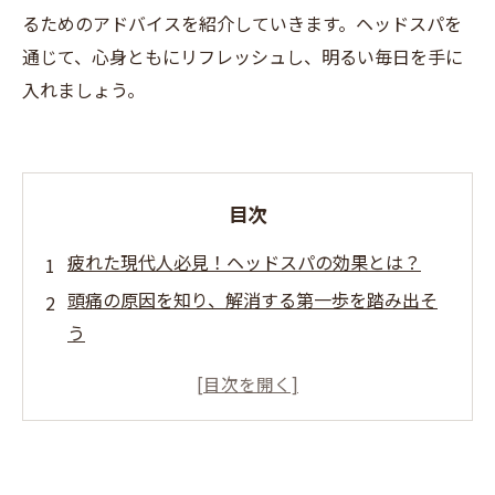
るためのアドバイスを紹介していきます。ヘッドスパを
通じて、心身ともにリフレッシュし、明るい毎日を手に
入れましょう。
目次
疲れた現代人必見！ヘッドスパの効果とは？
頭痛の原因を知り、解消する第一歩を踏み出そ
う
ヘッドスパのマッサージがもたらす驚きのリラ
クゼーション
血行促進と筋肉緊張の緩和が頭痛を撃退する理
由