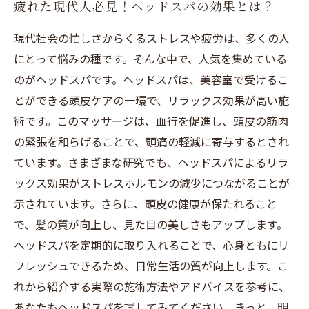
疲れた現代人必見！ヘッドスパの効果とは？
ヘッドスパで髪質もアップ！美しく健康な頭皮
を手に入れる
現代社会の忙しさからくるストレスや疲労は、多くの人
日常生活にヘッドスパを取り入れる方法とその
にとって悩みの種です。そんな中で、人気を集めている
メリット
のがヘッドスパです。ヘッドスパは、美容室で受けるこ
心身ともにリフレッシュ！ヘッドスパで得られ
とができる頭皮ケアの一環で、リラックス効果が高い施
る明るい毎日
術です。このマッサージは、血行を促進し、頭皮の筋肉
の緊張を和らげることで、頭痛の軽減に寄与するとされ
ています。さまざまな研究でも、ヘッドスパによるリラ
ックス効果がストレスホルモンの減少につながることが
示されています。さらに、頭皮の健康が保たれること
で、髪の質が向上し、見た目の美しさもアップします。
ヘッドスパを定期的に取り入れることで、心身ともにリ
フレッシュできるため、日常生活の質が向上します。こ
れから紹介する実際の施術方法やアドバイスを参考に、
あなたもヘッドスパを試してみてください。きっと、明