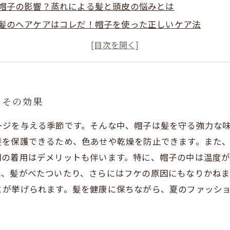
帽子の影響？蒸れによる髪と頭皮の悩みとは
髪のヘアケアはコレだ！帽子を使った正しいケア法
帽子の選び方と紫外線対策：夏にぴったりのスタイル
快適に帽子をかぶるためのヒント：ケアとメンテナンス
夏のおしゃれアイテム、帽子を賢く使って髪を守る
髪を守るための最終調整：デメリットを克服して夏を楽し
とその効果
ージを与える季節です。そんな中、帽子は髪を守る強力な
髪を保護できるため、色あせや乾燥を防止できます。また
間の着用はデメリットも伴います。特に、帽子の中は温度
れ、髪がべたついたり、さらにはフケの原因にもなりかね
とが挙げられます。髪を健康に保ちながら、夏のファッシ