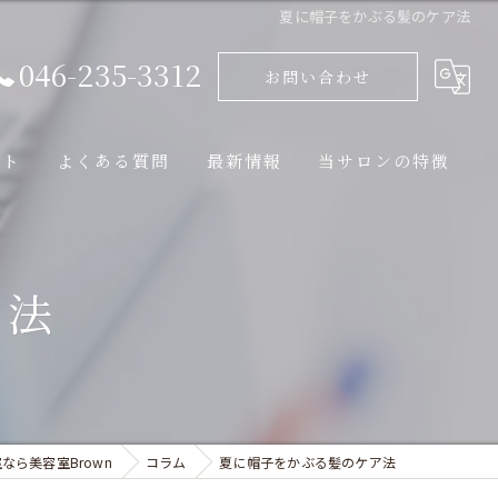
夏に帽子をかぶる髪のケア法
046-235-3312
お問い合わせ
ート
よくある質問
最新情報
当サロンの特徴
ブログ
カット
ア法
コラム
トリートメント
縮毛矯正
パーマ
ヘッドスパ
なら美容室Brown
コラム
夏に帽子をかぶる髪のケア法