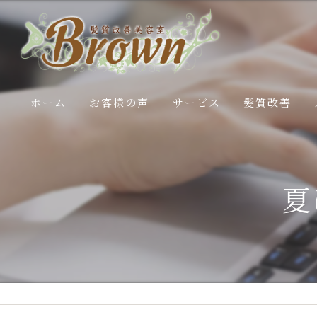
ホーム
お客様の声
サービス
髪質改善
施術内容
白髪ぼかし
夏
エステコースの流れ
50代髪のお悩
40代髪のお悩
30代髪のお悩
20代髪のお悩