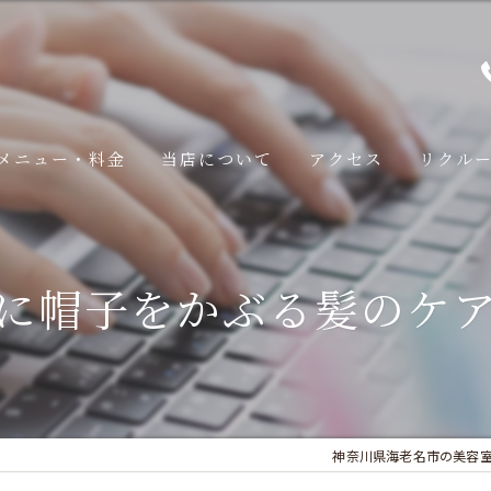
メニュー・料金
当店について
アクセス
リクル
スタッフ
に帽子をかぶる髪のケ
みページ
コンセプト
みページ
Brown​のこだわり
みページ
LINE予約の手順
みページ
神奈川県海老名市の美容室