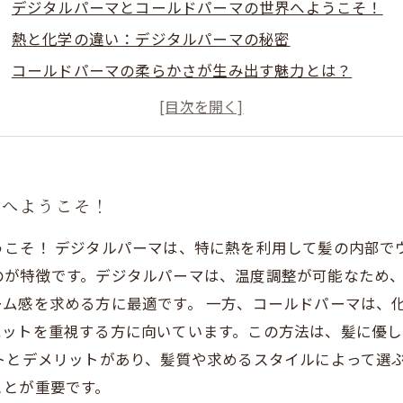
デジタルパーマとコールドパーマの世界へようこそ！
熱と化学の違い：デジタルパーマの秘密
コールドパーマの柔らかさが生み出す魅力とは？
それぞれの特徴と仕上がりの違いを徹底比較
どちらが自分に合っている？髪質別の選び方ガイド
デジタルパーマとコールドパーマのメリット・デメリッ
美しいスタイルを手に入れるために知っておくべきこと
界へようこそ！
こそ！ デジタルパーマは、特に熱を利用して髪の内部で
のが特徴です。デジタルパーマは、温度調整が可能なため
ム感を求める方に最適です。 一方、コールドパーマは、
エットを重視する方に向いています。この方法は、髪に優
トとデメリットがあり、髪質や求めるスタイルによって選
ことが重要です。