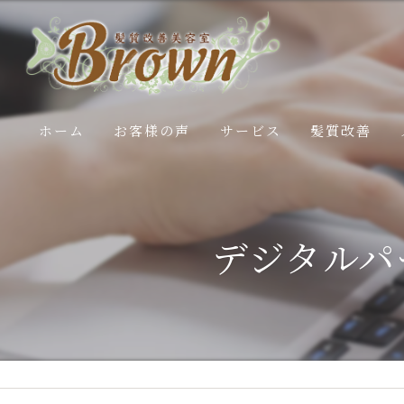
ホーム
お客様の声
サービス
髪質改善
施術内容
白髪ぼかし
エステコースの流れ
50代髪のお悩
デジタルパ
40代髪のお悩
30代髪のお悩
20代髪のお悩