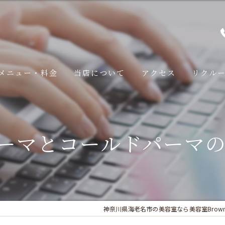
メニュー・料金
当店について
アクセス
リクル
スタッフ
みページ
コンセプト
ーマとコールドパーマ
みページ
Brown​のこだわり
みページ
LINE予約の手順
みページ
神奈川県海老名市の美容室なら美容室Brow