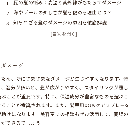
夏の髪の悩み：高温と紫外線がもたらすダメージ
海やプールの楽しさが髪を傷める理由とは？
知られざる髪のダメージの原因を徹底解説
美しい髪を守るために必要なケア方法とは
プロが教える！夏の髪を守るための効果的対策
夏の髪ダメージにさようなら！自信の持てる髪へ
輝く夏の髪を手に入れるための最終ガイド
すダメージ
るため、髪にさまざまなダメージが生じやすくなります。
た、湿気が多いと、髪が広がりやすく、スタイリングが難
選ぶことが重要です。特に、保湿成分が豊富なものを選ぶ
ることが推奨されます。また、髪専用のUVケアスプレー
手助けになります。美容室での相談もぜひ活用して、夏場
とができるでしょう。