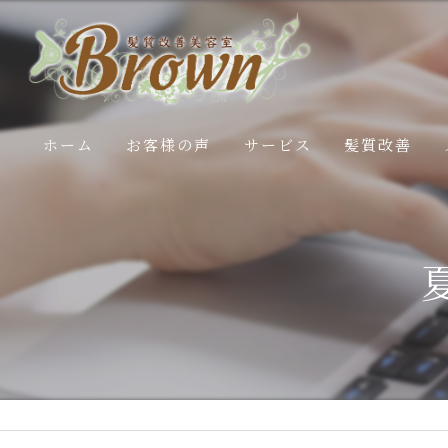
ホーム
お客様の声
サービス
髪質改善
施術内容
白髪ぼかし
エステコースの流れ
50代髪のお悩
40代髪のお悩
30代髪のお悩
20代髪のお悩