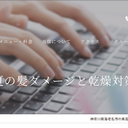
メニュー・料金
当店について
アクセス
リクル
スタッフ
夏の髪ダメージと乾燥対
みページ
コンセプト
みページ
Brown​のこだわり
みページ
LINE予約の手順
みページ
神奈川県海老名市の美容