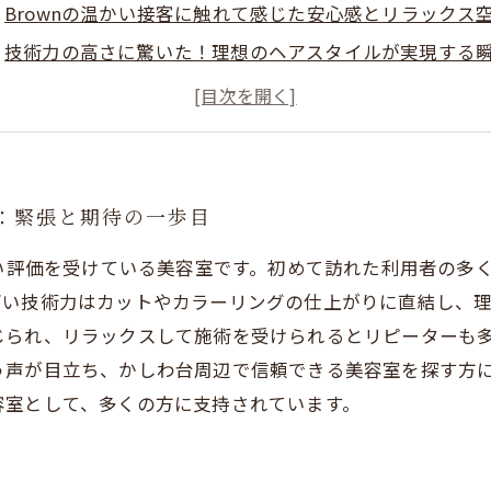
Brownの温かい接客に触れて感じた安心感とリラックス
技術力の高さに驚いた！理想のヘアスタイルが実現する
利用者のリアルな口コミから見るBrownの本当の魅力と
かしわ台で美容室選びに迷ったらBrownがおすすめな理
かしわ台美容室Brownで過ごす心地よいひとときの秘密
利用者が語る、Brownで叶えた理想のヘアスタイルと満
験：緊張と期待の一歩目
高い評価を受けている美容室です。初めて訪れた利用者の多
高い技術力はカットやカラーリングの仕上がりに直結し、
じられ、リラックスして施術を受けられるとリピーターも
声が目立ち、かしわ台周辺で信頼できる美容室を探す方に安
容室として、多くの方に支持されています。