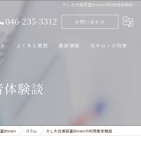
かしわ台美容室Brownの利用者体験談
046-235-3312
お問い合わせ
ート
よくある質問
最新情報
当サロンの特徴
ブログ
カット
者体験談
コラム
トリートメント
縮毛矯正
パーマ
ヘッドスパ
Brown
コラム
かしわ台美容室Brownの利用者体験談