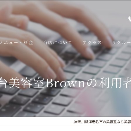
メニュー・料金
当店について
アクセス
リクル
スタッフ
台美容室Brownの利用
みページ
コンセプト
みページ
Brown​のこだわり
みページ
LINE予約の手順
みページ
神奈川県海老名市の美容室なら美容室