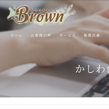
ホーム
お客様の声
サービス
髪質改善
施術内容
白髪ぼかし
かしわ
エステコースの流れ
50代髪のお悩
40代髪のお悩
30代髪のお悩
20代髪のお悩