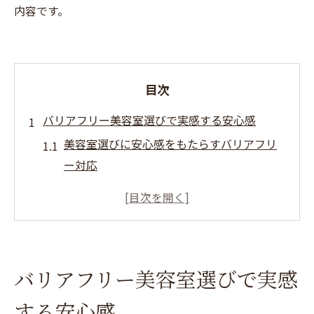
内容です。
目次
バリアフリー美容室選びで実感する安心感
美容室選びに安心感をもたらすバリアフリ
ー対応
車椅子利用者も通いやすい美容室の魅力と
は
シニア世代にやさしい美容室の特徴を解説
バリアフリー美容室で得られる快適な施術
バリアフリー美容室選びで実感
体験
障害者も安心できる美容室選びのチェック
する安心感