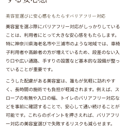
ポイント
車椅子対応が叶う美容室の快適ポイント
美容室選びに安心感をもたらすバリアフリー対応
美容室で車椅子のまま利用できる設備のポ
美容室を選ぶ際にバリアフリー対応がしっかりしている
イント
ことは、利用者にとって大きな安心感をもたらします。
車椅子対応シャンプー台がある美容室の選
特に神奈川県海老名市や三浦市のような地域では、車椅
び方
子利用者や高齢者の方が増えているため、段差のない入
バリアフリー美容室ならではの施術スペー
り口や広い通路、手すりの設置など基本的な設備が整っ
ス活用法
ていることが重要です。
美容院の車椅子対応サービスのチェックリ
こうした配慮がある美容室は、誰もが気軽に訪れやす
スト
く、長時間の施術でも負担が軽減されます。例えば、ス
車椅子で行ける美容室の快適な予約方法と
ロープの有無や入口の幅、トイレのバリアフリー対応な
は
どを事前に確認することで、安心して通い続けることが
施術をもっと自由に楽しむ最新バリアフリー
可能です。これらのポイントを押さえれば、バリアフリ
ー対応の美容室選びで失敗するリスクも減らせます。
美容室のバリアフリー最新トレンドを知る