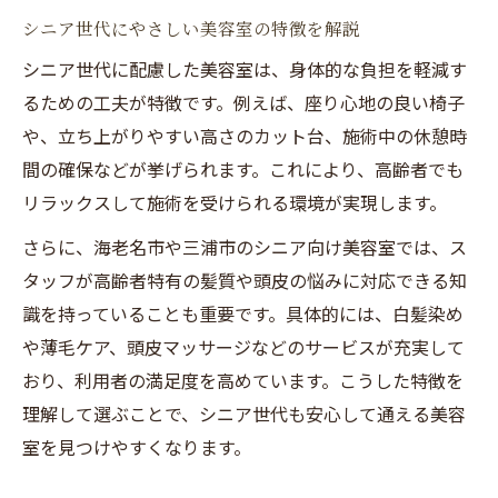
ー特徴
シニア世代にやさしい美容室の特徴を解説
高評価を集めるシニア向け美容室の選び方
シニア世代に配慮した美容室は、身体的な負担を軽減す
シニア世代も安心な美容室の予約ポイント
るための工夫が特徴です。例えば、座り心地の良い椅子
や、立ち上がりやすい高さのカット台、施術中の休憩時
障害があっても通いやすい美容室の条件
間の確保などが挙げられます。これにより、高齢者でも
障害者が通いやすい美容室のバリアフリー
リラックスして施術を受けられる環境が実現します。
条件
美容室選びで注目すべき障害者対応ポイン
さらに、海老名市や三浦市のシニア向け美容室では、ス
ト
タッフが高齢者特有の髪質や頭皮の悩みに対応できる知
識を持っていることも重要です。具体的には、白髪染め
車椅子でも安心な美容室の工夫をチェック
や薄毛ケア、頭皮マッサージなどのサービスが充実して
障害者に配慮した美容室のサービス内容と
おり、利用者の満足度を高めています。こうした特徴を
は
理解して選ぶことで、シニア世代も安心して通える美容
誰もが通える美容室の予約から施術までの
室を見つけやすくなります。
流れ
理想の美容室を見つけるバリアフリー視点