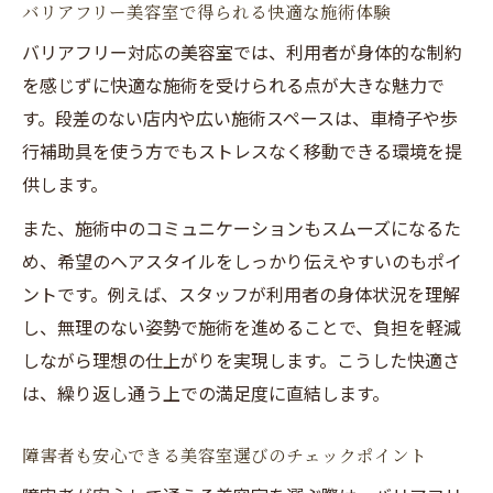
バリアフリー美容室で得られる快適な施術体験
バリアフリー視点で理想の美容室を選ぶ方
バリアフリー対応の美容室では、利用者が身体的な制約
法
を感じずに快適な施術を受けられる点が大きな魅力で
美容室のバリアフリー対応を比較するポイ
す。段差のない店内や広い施術スペースは、車椅子や歩
ント
行補助具を使う方でもストレスなく移動できる環境を提
シニアや障害者に最適な美容室を見極める
供します。
コツ
また、施術中のコミュニケーションもスムーズになるた
口コミからわかるバリアフリー美容室の実
め、希望のヘアスタイルをしっかり伝えやすいのもポイ
態
ントです。例えば、スタッフが利用者の身体状況を理解
美容室選びで重視したいバリアフリーの基
し、無理のない姿勢で施術を進めることで、負担を軽減
準
しながら理想の仕上がりを実現します。こうした快適さ
は、繰り返し通う上での満足度に直結します。
障害者も安心できる美容室選びのチェックポイント