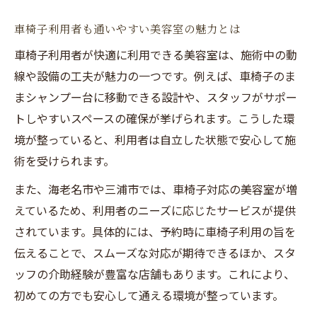
車椅子利用者が自由に楽しめる美容室の工
車椅子利用者も通いやすい美容室の魅力とは
夫
車椅子利用者が快適に利用できる美容室は、施術中の動
最新バリアフリー設備を備えた美容室の魅
線や設備の工夫が魅力の一つです。例えば、車椅子のま
力
まシャンプー台に移動できる設計や、スタッフがサポー
美容室で快適な施術を叶える新しいバリア
トしやすいスペースの確保が挙げられます。こうした環
フリー
境が整っていると、利用者は自立した状態で安心して施
障害者が安心して施術を受けられる美容室
術を受けられます。
の特徴
また、海老名市や三浦市では、車椅子対応の美容室が増
シニア世代にやさしい美容室の魅力とは
えているため、利用者のニーズに応じたサービスが提供
シニア世代に支持される美容室のサービス
されています。具体的には、予約時に車椅子利用の旨を
とは
伝えることで、スムーズな対応が期待できるほか、スタ
美容室で受けられるシニア向けケアを徹底
ッフの介助経験が豊富な店舗もあります。これにより、
解説
初めての方でも安心して通える環境が整っています。
シニアが快適に通える美容室のバリアフリ