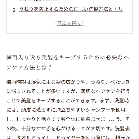
うねりを防止するための正しい洗髪方法とトリ
ートメントの使い方
ドライヤーの使い方にも注意！梅雨時期にうね
りをつくらない乾かし方
ヘアスタイルの変化にも対応！梅雨時期にぴっ
梅雨入り後も美髪をキープするために必要なヘ
たりなアレンジ術
アケア方法とは？
忙しい朝でも簡単に美髪キープ！オススメのヘ
アスタイリング剤
梅雨時期は湿気による髪の広がりや、うねり、べたつき
に悩まされることが多いですが、適切なヘアケアを行う
ことで美髪をキープすることができます。まず、洗髪時
には、頭皮に残らずに泡立ちやすいシャンプーを使用
し、しっかりと泡立てて髪全体に馴染ませましょう。そ
の後、十分なすすぎを心がけることが大切です。洗髪後
は、タオルドライし、ドライヤーを使う際には、根元か