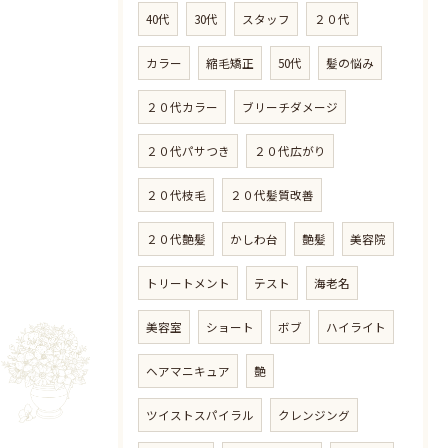
40代
30代
スタッフ
２０代
カラー
縮毛矯正
50代
髪の悩み
２０代カラー
ブリーチダメージ
２０代パサつき
２０代広がり
２０代枝毛
２０代髪質改善
２０代艶髪
かしわ台
艶髪
美容院
トリートメント
テスト
海老名
美容室
ショート
ボブ
ハイライト
ヘアマニキュア
艶
ツイストスパイラル
クレンジング